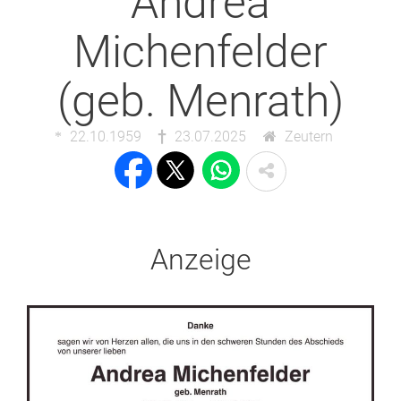
Andrea
Michenfelder
(geb. Menrath)
22.10.1959
23.07.2025
Zeutern
Anzeige