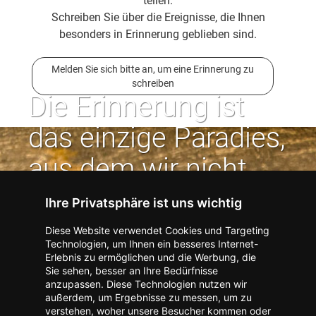
teilen.
Schreiben Sie über die Ereignisse, die Ihnen
besonders in Erinnerung geblieben sind.
Melden Sie sich bitte an, um eine Erinnerung zu
schreiben
Die Erinnerung ist
das einzige Paradies,
aus dem wir nicht
vertrieben werden
Ihre Privatsphäre ist uns wichtig
können. | Jean Paul
Diese Website verwendet Cookies und Targeting
Technologien, um Ihnen ein besseres Internet-
Erlebnis zu ermöglichen und die Werbung, die
Kontakt zum Verlag aufnehmen
Missbrauch melden
Sie sehen, besser an Ihre Bedürfnisse
anzupassen. Diese Technologien nutzen wir
Impressum
Datenschutz
AGB
außerdem, um Ergebnisse zu messen, um zu
I
Barrierefreiheit
Barriere melden
Accessibility-Modus aktivieren
verstehen, woher unsere Besucher kommen oder