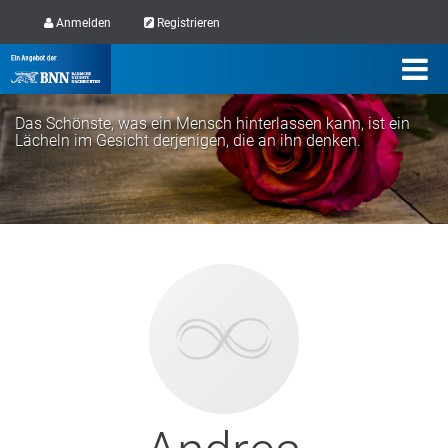
Anmelden
Registrieren
Das Schönste, was ein Mensch hinterlassen kann, ist ein
Lächeln im Gesicht derjenigen, die an ihn denken.