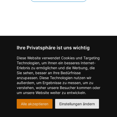
Ihre Privatsphäre ist uns wichtig
Diese Website verwendet Cookies und Targeting
Technologien, um Ihnen ein besseres Internet-
Erlebnis zu ermöglichen und die Werbung, die
Sie sehen, besser an Ihre Bedürfnisse
anzupassen. Diese Technologien nutzen wir
Impressum
Datenschutz
AGB
außerdem, um Ergebnisse zu messen, um zu
I
Barrierefreiheit
Barriere melden
Accessibility-Modus aktivieren
verstehen, woher unsere Besucher kommen oder
I
m
Kontrastmodus aktivieren
um unsere Website weiter zu entwickeln.
m
A
Hilfe
eigenes Gedenkportal erstellen
K
c
Alle akzeptieren
Einstellungen ändern
o
Vertrag widerrufen
c
n
e
Gedenkportal erstellen
t
s