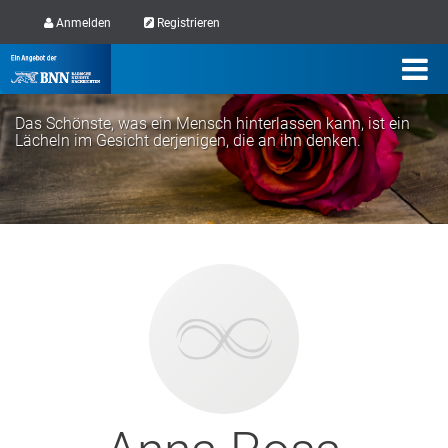
Anmelden
Registrieren
Das Schönste, was ein Mensch hinterlassen kann, ist ein
Lächeln im Gesicht derjenigen, die an ihn denken.