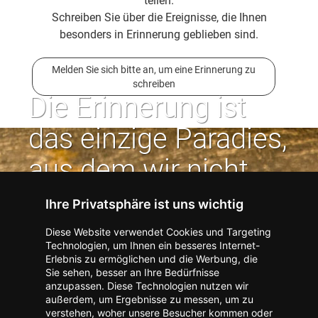
teilen.
Schreiben Sie über die Ereignisse, die Ihnen
besonders in Erinnerung geblieben sind.
Melden Sie sich bitte an, um eine Erinnerung zu
schreiben
Die Erinnerung ist
das einzige Paradies,
aus dem wir nicht
vertrieben werden
Ihre Privatsphäre ist uns wichtig
können. | Jean Paul
Diese Website verwendet Cookies und Targeting
Technologien, um Ihnen ein besseres Internet-
Erlebnis zu ermöglichen und die Werbung, die
Kontakt zum Verlag aufnehmen
Missbrauch melden
Sie sehen, besser an Ihre Bedürfnisse
anzupassen. Diese Technologien nutzen wir
Impressum
Datenschutz
AGB
außerdem, um Ergebnisse zu messen, um zu
I
Barrierefreiheit
Barriere melden
Accessibility-Modus aktivieren
verstehen, woher unsere Besucher kommen oder