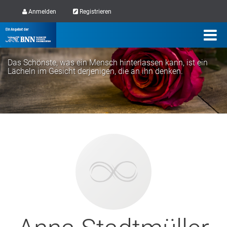
Anmelden
Registrieren
Das Schönste, was ein Mensch hinterlassen kann, ist ein
Lächeln im Gesicht derjenigen, die an ihn denken.