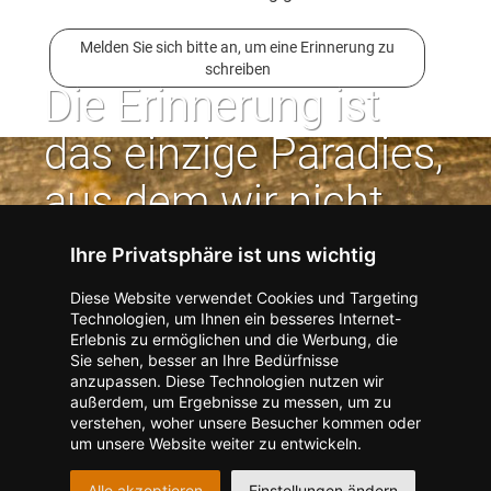
Melden Sie sich bitte an, um eine Erinnerung zu
schreiben
Die Erinnerung ist
das einzige Paradies,
aus dem wir nicht
vertrieben werden
Ihre Privatsphäre ist uns wichtig
können. | Jean Paul
Diese Website verwendet Cookies und Targeting
Technologien, um Ihnen ein besseres Internet-
Erlebnis zu ermöglichen und die Werbung, die
Kontakt zum Verlag aufnehmen
Missbrauch melden
Sie sehen, besser an Ihre Bedürfnisse
anzupassen. Diese Technologien nutzen wir
Impressum
Datenschutz
AGB
außerdem, um Ergebnisse zu messen, um zu
I
Barrierefreiheit
Barriere melden
Accessibility-Modus aktivieren
verstehen, woher unsere Besucher kommen oder
I
m
Kontrastmodus aktivieren
um unsere Website weiter zu entwickeln.
m
A
Hilfe
eigenes Gedenkportal erstellen
K
c
Alle akzeptieren
Einstellungen ändern