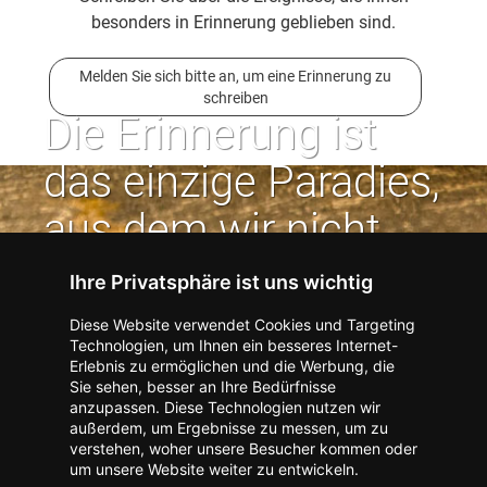
besonders in Erinnerung geblieben sind.
Melden Sie sich bitte an, um eine Erinnerung zu
schreiben
Die Erinnerung ist
das einzige Paradies,
aus dem wir nicht
vertrieben werden
Ihre Privatsphäre ist uns wichtig
können. | Jean Paul
Diese Website verwendet Cookies und Targeting
Technologien, um Ihnen ein besseres Internet-
Erlebnis zu ermöglichen und die Werbung, die
Kontakt zum Verlag aufnehmen
Missbrauch melden
Sie sehen, besser an Ihre Bedürfnisse
anzupassen. Diese Technologien nutzen wir
Impressum
Datenschutz
AGB
außerdem, um Ergebnisse zu messen, um zu
I
Barrierefreiheit
Barriere melden
Accessibility-Modus aktivieren
verstehen, woher unsere Besucher kommen oder
I
m
Kontrastmodus aktivieren
um unsere Website weiter zu entwickeln.
m
A
Hilfe
eigenes Gedenkportal erstellen