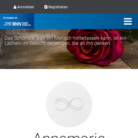
Anmelden
Registrieren
Das Schönste, was ein Mensch hinterlassen kann, ist ein
Lächeln im Gesicht derjenigen, die an ihn denken.