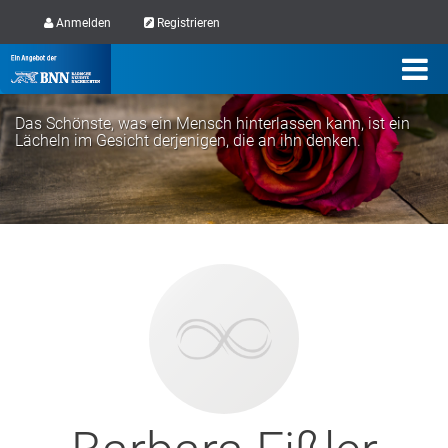
Anmelden
Registrieren
Das Schönste, was ein Mensch hinterlassen kann, ist ein
Lächeln im Gesicht derjenigen, die an ihn denken.