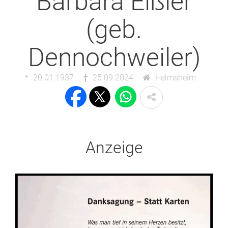
Barbara Eißler
(geb.
Dennochweiler)
20.01.1937
25.09.2024
Helmsheim
Anzeige