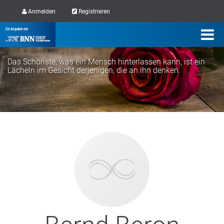
Anmelden
Registrieren
Das Schönste, was ein Mensch hinterlassen kann, ist ein
Lächeln im Gesicht derjenigen, die an ihn denken.