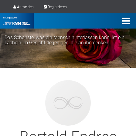
Anmelden
Registrieren
Das Schönste, was ein Mensch hinterlassen kann, ist ein
Lächeln im Gesicht derjenigen, die an ihn denken.