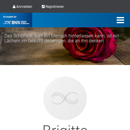
Anmelden
Registrieren
Das Schönste, was ein Mensch hinterlassen kann, ist ein
Lächeln im Gesicht derjenigen, die an ihn denken.