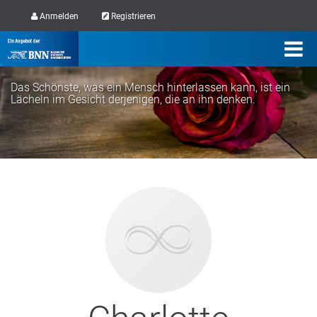
Anmelden
Registrieren
Das Schönste, was ein Mensch hinterlassen kann, ist ein
Lächeln im Gesicht derjenigen, die an ihn denken.