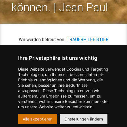
können. | Jean Paul
Wir werden betreut von:
TRAUERHILFE STIER
Ihre Privatsphäre ist uns wichtig
Diese Website verwendet Cookies und Targeting
Technologien, um Ihnen ein besseres Internet-
Erlebnis zu ermöglichen und die Werbung, die
Kontakt zum Verlag aufnehmen
Missbrauch melden
Sie sehen, besser an Ihre Bedürfnisse
anzupassen. Diese Technologien nutzen wir
Impressum
Datenschutz
AGB
außerdem, um Ergebnisse zu messen, um zu
I
Barrierefreiheit
Barriere melden
Accessibility-Modus aktivieren
verstehen, woher unsere Besucher kommen oder
I
m
Kontrastmodus aktivieren
um unsere Website weiter zu entwickeln.
m
A
Hilfe
eigenes Gedenkportal erstellen
K
c
Alle akzeptieren
Einstellungen ändern
o
Vertrag widerrufen
c
n
e