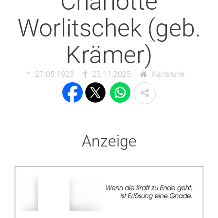
Charlotte
Worlitschek (geb.
Krämer)
27.05.1923
23.11.2025
Karlsruhe
Anzeige