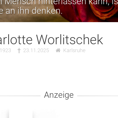
 Mensch hinterlassen kann, is
ie an ihn denken.
rlotte Worlitschek
.1923
23.11.2025
Karlsruhe
Anzeige