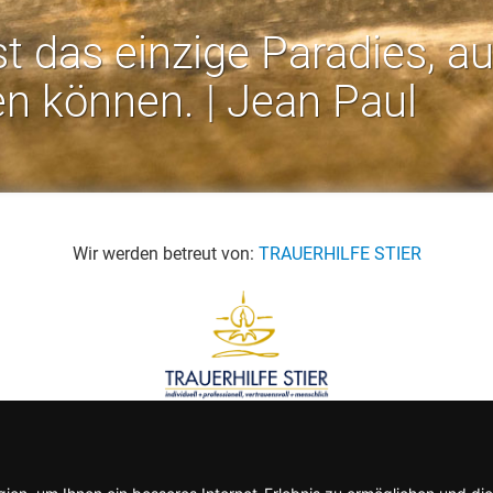
st das einzige Paradies, a
en können. | Jean Paul
Wir werden betreut von:
TRAUERHILFE STIER
Rechtliches:
Impressum
-
Datenschutz
-
AGB