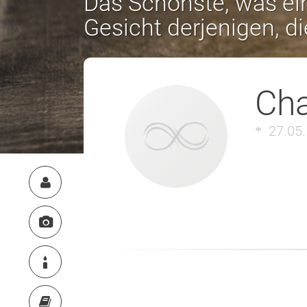
Das Schönste, was ein
Gesicht derjenigen, d
Cha
27.05