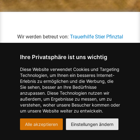
Wir werden betreut von:
Trauerhilfe Stier Pfinztal
Ihre Privatsphäre ist uns wichtig
Diese Website verwendet Cookies und Targeting
Technologien, um Ihnen ein besseres Internet-
Erlebnis zu ermöglichen und die Werbung, die
Kontakt zum Verlag aufnehmen
Missbrauch melden
Sie sehen, besser an Ihre Bedürfnisse
anzupassen. Diese Technologien nutzen wir
Impressum
Datenschutz
AGB
außerdem, um Ergebnisse zu messen, um zu
I
Barrierefreiheit
Barriere melden
Accessibility-Modus aktivieren
verstehen, woher unsere Besucher kommen oder
I
m
Kontrastmodus aktivieren
um unsere Website weiter zu entwickeln.
m
A
Hilfe
eigenes Gedenkportal erstellen
K
c
Alle akzeptieren
Einstellungen ändern
o
Vertrag widerrufen
c
n
e
Gedenkportal erstellen
t
s