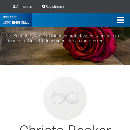
Anmelden
Registrieren
Das Schönste, was ein Mensch hinterlassen kann, ist ein
Lächeln im Gesicht derjenigen, die an ihn denken.