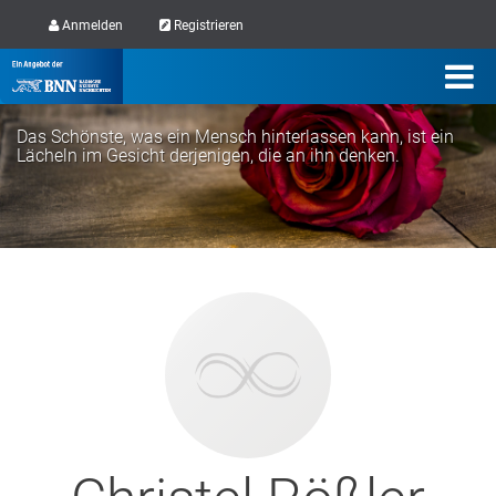
Anmelden
Registrieren
Das Schönste, was ein Mensch hinterlassen kann, ist ein
Lächeln im Gesicht derjenigen, die an ihn denken.