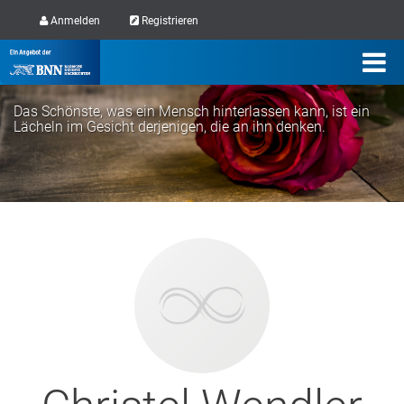
Anmelden
Registrieren
Das Schönste, was ein Mensch hinterlassen kann, ist ein
Lächeln im Gesicht derjenigen, die an ihn denken.