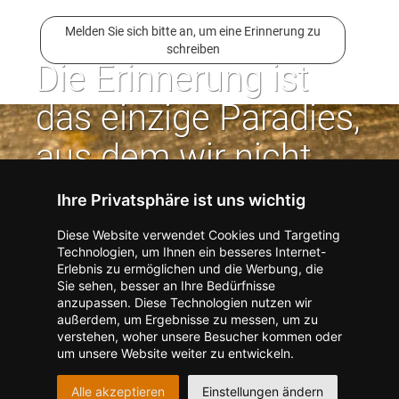
Melden Sie sich bitte an, um eine Erinnerung zu
schreiben
Die Erinnerung ist
das einzige Paradies,
aus dem wir nicht
vertrieben werden
Ihre Privatsphäre ist uns wichtig
können. | Jean Paul
Diese Website verwendet Cookies und Targeting
Technologien, um Ihnen ein besseres Internet-
Erlebnis zu ermöglichen und die Werbung, die
Kontakt zum Verlag aufnehmen
Missbrauch melden
Sie sehen, besser an Ihre Bedürfnisse
anzupassen. Diese Technologien nutzen wir
Impressum
Datenschutz
AGB
außerdem, um Ergebnisse zu messen, um zu
I
Barrierefreiheit
Barriere melden
Accessibility-Modus aktivieren
verstehen, woher unsere Besucher kommen oder
I
m
Kontrastmodus aktivieren
um unsere Website weiter zu entwickeln.
m
A
Hilfe
eigenes Gedenkportal erstellen
K
c
Alle akzeptieren
Einstellungen ändern
o
Vertrag widerrufen
c