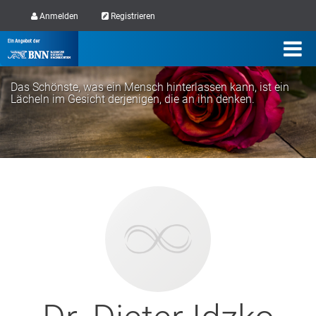
Anmelden
Registrieren
Das Schönste, was ein Mensch hinterlassen kann, ist ein
Lächeln im Gesicht derjenigen, die an ihn denken.