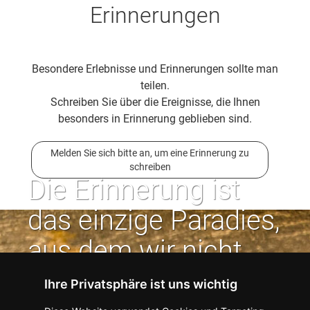
Erinnerungen
Besondere Erlebnisse und Erinnerungen sollte man
teilen.
Schreiben Sie über die Ereignisse, die Ihnen
besonders in Erinnerung geblieben sind.
Melden Sie sich bitte an, um eine Erinnerung zu
schreiben
Die Erinnerung ist
das einzige Paradies,
aus dem wir nicht
vertrieben werden
Ihre Privatsphäre ist uns wichtig