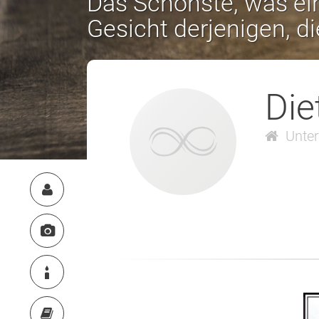
Das Schönste, was ein
Gesicht derjenigen, d
Die
Unte