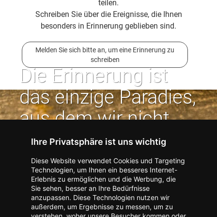
teilen.
Schreiben Sie über die Ereignisse, die Ihnen
besonders in Erinnerung geblieben sind.
Melden Sie sich bitte an, um eine Erinnerung zu
schreiben
Die Erinnerung ist
das einzige Paradies,
aus dem wir nicht
vertrieben werden
Ihre Privatsphäre ist uns wichtig
können. | Jean Paul
Diese Website verwendet Cookies und Targeting
Technologien, um Ihnen ein besseres Internet-
Erlebnis zu ermöglichen und die Werbung, die
Kontakt zum Verlag aufnehmen
Missbrauch melden
Sie sehen, besser an Ihre Bedürfnisse
anzupassen. Diese Technologien nutzen wir
Impressum
Datenschutz
AGB
außerdem, um Ergebnisse zu messen, um zu
I
Barrierefreiheit
Barriere melden
Accessibility-Modus aktivieren
verstehen, woher unsere Besucher kommen oder