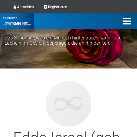
Anmelden
Registrieren
Das Schönste, was ein Mensch hinterlassen kann, ist ein
Lächeln im Gesicht derjenigen, die an ihn denken.