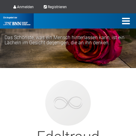
Anmelden
Registrieren
Das Schönste, was ein Mensch hinterlassen kann, ist ein
Lächeln im Gesicht derjenigen, die an ihn denken.