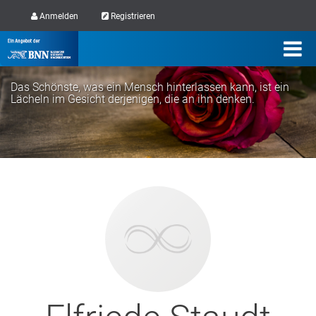
Anmelden
Registrieren
Das Schönste, was ein Mensch hinterlassen kann, ist ein
Lächeln im Gesicht derjenigen, die an ihn denken.