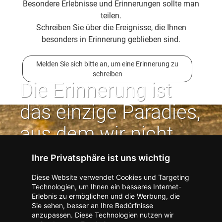
Besondere Erlebnisse und Erinnerungen sollte man
teilen.
Schreiben Sie über die Ereignisse, die Ihnen
besonders in Erinnerung geblieben sind.
Melden Sie sich bitte an, um eine Erinnerung zu
schreiben
Die Erinnerung ist
das einzige Paradies,
aus dem wir nicht
vertrieben werden
Ihre Privatsphäre ist uns wichtig
können. | Jean Paul
Diese Website verwendet Cookies und Targeting
Technologien, um Ihnen ein besseres Internet-
Erlebnis zu ermöglichen und die Werbung, die
Kontakt zum Verlag aufnehmen
Missbrauch melden
Sie sehen, besser an Ihre Bedürfnisse
anzupassen. Diese Technologien nutzen wir
Impressum
Datenschutz
AGB