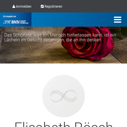
Anmelden
Registrieren
Das Schönste, was ein Mensch hinterlassen kann, ist ein
Lächeln im Gesicht derjenigen, die an ihn denken.