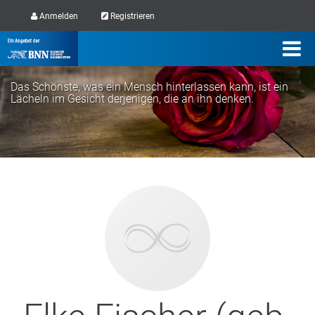
Anmelden
Registrieren
Das Schönste, was ein Mensch hinterlassen kann, ist ein
Lächeln im Gesicht derjenigen, die an ihn denken.