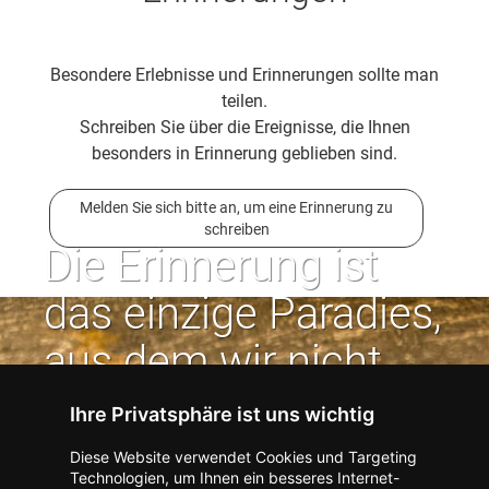
Besondere Erlebnisse und Erinnerungen sollte man
teilen.
Schreiben Sie über die Ereignisse, die Ihnen
besonders in Erinnerung geblieben sind.
Melden Sie sich bitte an, um eine Erinnerung zu
schreiben
Die Erinnerung ist
das einzige Paradies,
aus dem wir nicht
vertrieben werden
Ihre Privatsphäre ist uns wichtig
können. | Jean Paul
Diese Website verwendet Cookies und Targeting
Technologien, um Ihnen ein besseres Internet-