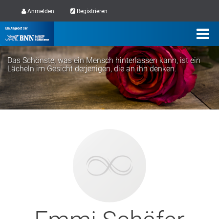
Anmelden
Registrieren
Das Schönste, was ein Mensch hinterlassen kann, ist ein
Lächeln im Gesicht derjenigen, die an ihn denken.