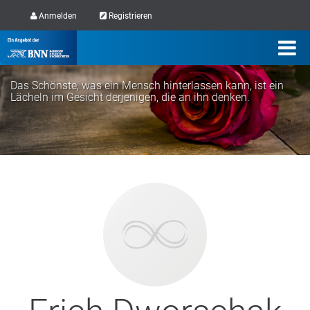
Anmelden
Registrieren
Das Schönste, was ein Mensch hinterlassen kann, ist ein
Lächeln im Gesicht derjenigen, die an ihn denken.