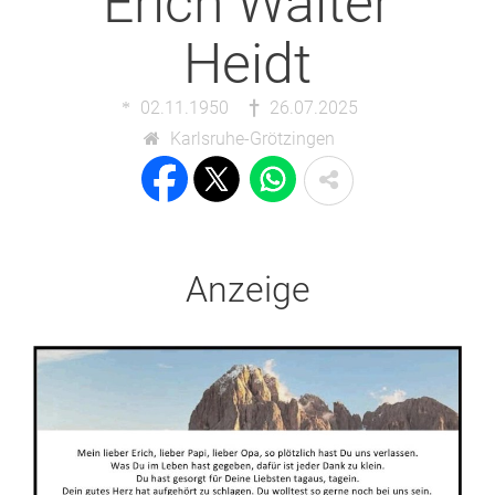
Erich Walter
Heidt
02.11.1950
26.07.2025
Karlsruhe-Grötzingen
Anzeige