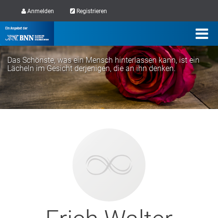
Anmelden
Registrieren
Das Schönste, was ein Mensch hinterlassen kann, ist ein
Lächeln im Gesicht derjenigen, die an ihn denken.