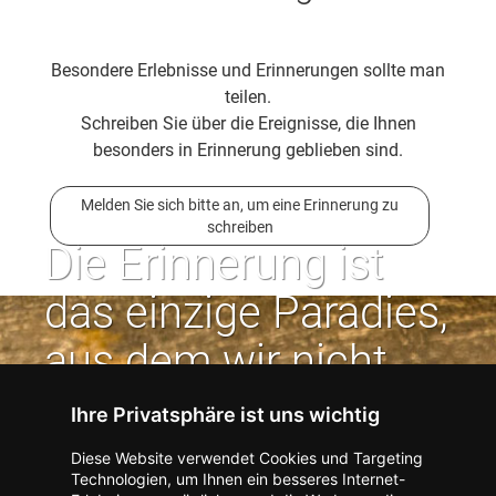
Besondere Erlebnisse und Erinnerungen sollte man
teilen.
Schreiben Sie über die Ereignisse, die Ihnen
besonders in Erinnerung geblieben sind.
Melden Sie sich bitte an, um eine Erinnerung zu
schreiben
Die Erinnerung ist
das einzige Paradies,
aus dem wir nicht
vertrieben werden
Ihre Privatsphäre ist uns wichtig
können. | Jean Paul
Diese Website verwendet Cookies und Targeting
Technologien, um Ihnen ein besseres Internet-