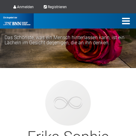
Anmelden
Registrieren
Das Schönste, was ein Mensch hinterlassen kann, ist ein
Lächeln im Gesicht derjenigen, die an ihn denken.