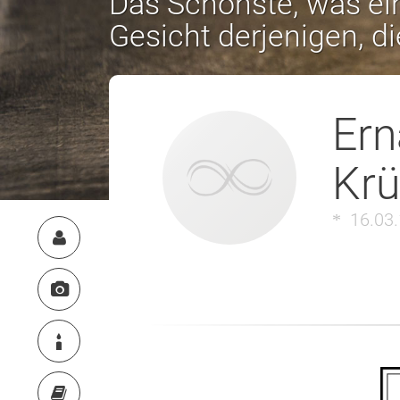
Das Schönste, was ein
Gesicht derjenigen, d
Ern
Krü
16.03