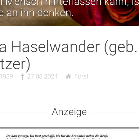
 Mensch hinterlassen kann, is
ie an ihn denken.
a Haselwander (geb.
tzer)
.1939
27.08.2024
Forst
Anzeige