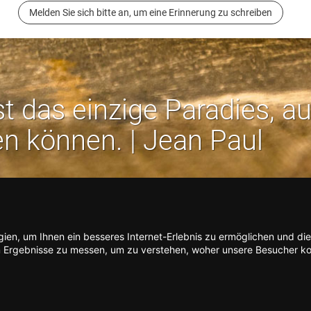
Melden Sie sich bitte an, um eine Erinnerung zu schreiben
st das einzige Paradies, a
en können. | Jean Paul
Rechtliches:
Impressum
-
Datenschutz
-
AGB
en, um Ihnen ein besseres Internet-Erlebnis zu ermöglichen und die
I
I
arrierefreiheit
-
Barriere melden
-
Accessibility-Modus aktivieren
-
Kontrastm
 Ergebnisse zu messen, um zu verstehen, woher unsere Besucher ko
m
m
Nützliches:
Hilfe
-
eigenes Gedenkportal erstellen
A
K
Vertrag widerrufen
c
o
Gedenkportal erstellen
c
n