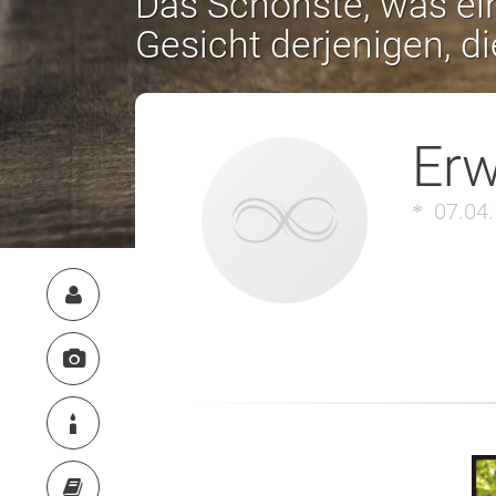
Das Schönste, was ein
Gesicht derjenigen, d
Erw
07.04