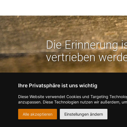
Die Erinnerung i
vertrieben werd
Ihre Privatsphäre ist uns wichtig
Diese Website verwendet Cookies und Targeting Technologi
Nutzbarkeit:
B
anzupassen. Diese Technologien nutzen wir außerdem, um
Kontakt zum Verlag aufnehmen
Missbrauch melden
Alle akzeptieren
Einstellungen ändern