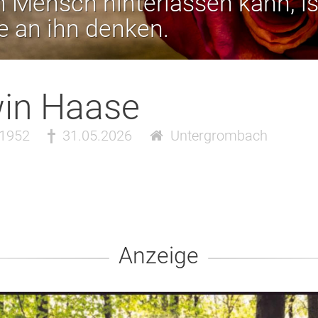
 Mensch hinterlassen kann, is
ie an ihn denken.
in Haase
.1952
31.05.2026
Untergrombach
Anzeige