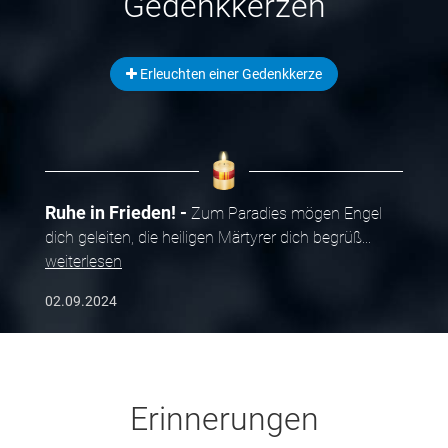
Gedenkkerzen
Erleuchten einer Gedenkkerze
Ruhe in Frieden!
Zum Paradies mögen Engel
dich geleiten, die heiligen Märtyrer dich begrüß
...
weiterlesen
02.09.2024
Erinnerungen