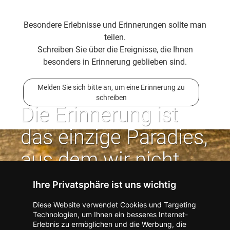
Besondere Erlebnisse und Erinnerungen sollte man
teilen.
Schreiben Sie über die Ereignisse, die Ihnen
besonders in Erinnerung geblieben sind.
Melden Sie sich bitte an, um eine Erinnerung zu
schreiben
Die Erinnerung ist
das einzige Paradies,
aus dem wir nicht
vertrieben werden
Ihre Privatsphäre ist uns wichtig
können. | Jean Paul
Diese Website verwendet Cookies und Targeting
Technologien, um Ihnen ein besseres Internet-
Erlebnis zu ermöglichen und die Werbung, die
Kontakt zum Verlag aufnehmen
Missbrauch melden