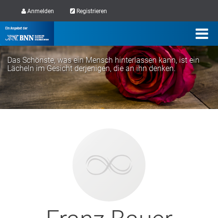
Anmelden
Registrieren
Das Schönste, was ein Mensch hinterlassen kann, ist ein
Lächeln im Gesicht derjenigen, die an ihn denken.