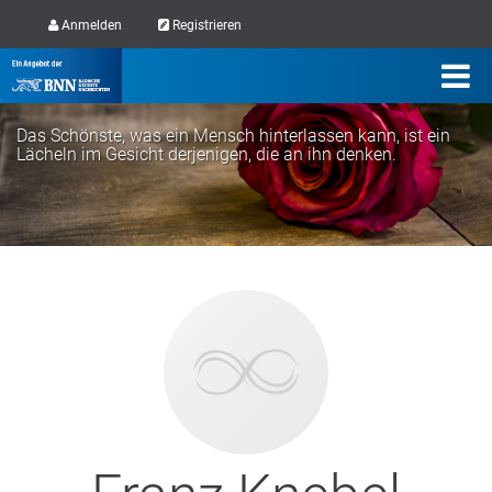
Anmelden
Registrieren
Das Schönste, was ein Mensch hinterlassen kann, ist ein
Lächeln im Gesicht derjenigen, die an ihn denken.