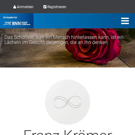
Anmelden
Registrieren
Das Schönste, was ein Mensch hinterlassen kann, ist ein
Lächeln im Gesicht derjenigen, die an ihn denken.