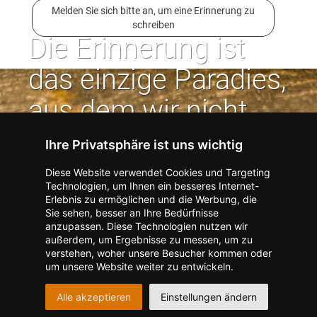
Melden Sie sich bitte an, um eine Erinnerung zu
schreiben
Die Erinnerung ist
das einzige Paradies,
aus dem wir nicht
vertrieben werden
Ihre Privatsphäre ist uns wichtig
können. | Jean Paul
Diese Website verwendet Cookies und Targeting
Technologien, um Ihnen ein besseres Internet-
Erlebnis zu ermöglichen und die Werbung, die
Kontakt zum Verlag aufnehmen
Missbrauch melden
Sie sehen, besser an Ihre Bedürfnisse
anzupassen. Diese Technologien nutzen wir
Impressum
Datenschutz
AGB
außerdem, um Ergebnisse zu messen, um zu
I
Barrierefreiheit
Barriere melden
Accessibility-Modus aktivieren
verstehen, woher unsere Besucher kommen oder
I
m
Kontrastmodus aktivieren
um unsere Website weiter zu entwickeln.
m
A
Hilfe
eigenes Gedenkportal erstellen
K
c
Alle akzeptieren
Einstellungen ändern
o
Vertrag widerrufen
c
n
e