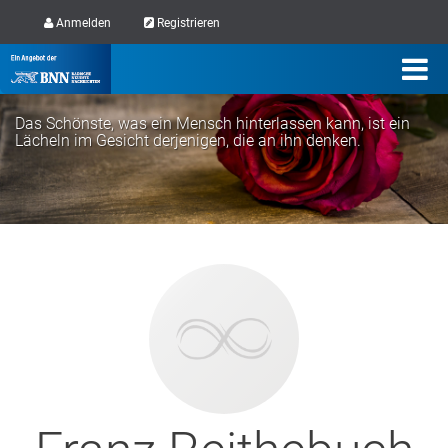
Anmelden
Registrieren
Das Schönste, was ein Mensch hinterlassen kann, ist ein
Lächeln im Gesicht derjenigen, die an ihn denken.