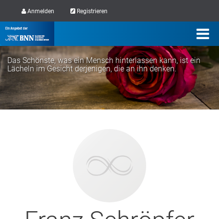
Anmelden
Registrieren
Das Schönste, was ein Mensch hinterlassen kann, ist ein
Lächeln im Gesicht derjenigen, die an ihn denken.