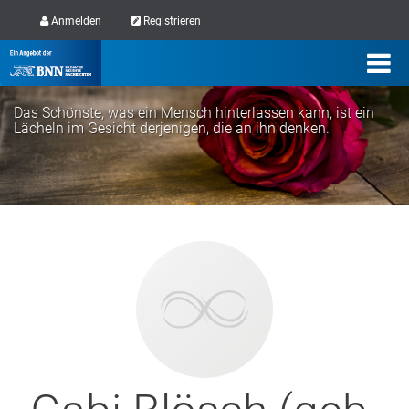
Anmelden
Registrieren
Das Schönste, was ein Mensch hinterlassen kann, ist ein
Lächeln im Gesicht derjenigen, die an ihn denken.