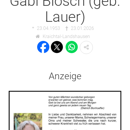
Gabi Blösch (geb.
Lauer)
23.04.1953
23.01.2026
Kraichtal-Landshausen
Anzeige