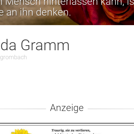
 Mensch hinterlassen kann, is
ie an ihn denken.
rda Gramm
rgrombach
Anzeige