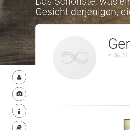
Das Schönste, was ein
Gesicht derjenigen, d
Ger
06.01