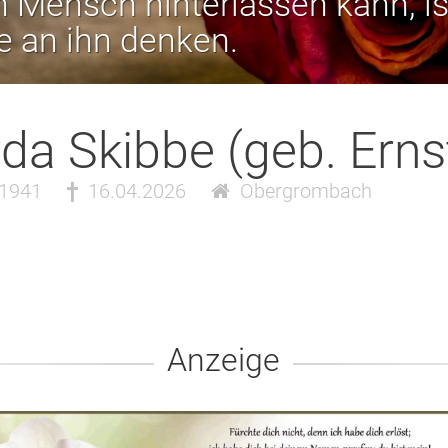
 Mensch hinterlassen kann, is
ie an ihn denken.
da Skibbe (geb. Erns
.1941
16.04.2026
Obergrombach
Anzeige