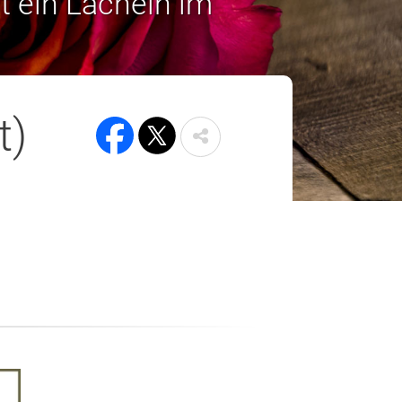
t ein Lächeln im
t)