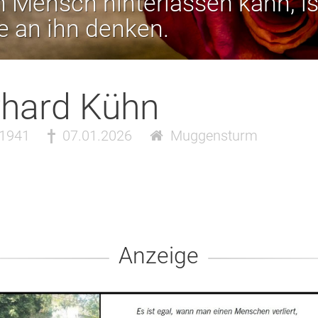
 Mensch hinterlassen kann, is
ie an ihn denken.
hard Kühn
.1941
07.01.2026
Muggensturm
Anzeige