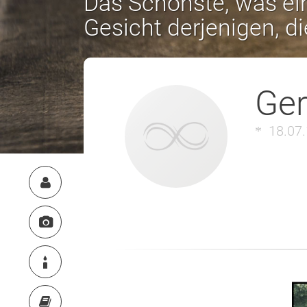
Das Schönste, was ein
Gesicht derjenigen, d
Ger
18.07