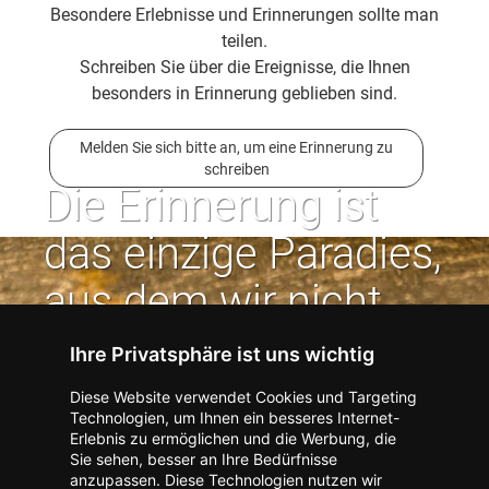
Besondere Erlebnisse und Erinnerungen sollte man
teilen.
Schreiben Sie über die Ereignisse, die Ihnen
besonders in Erinnerung geblieben sind.
Melden Sie sich bitte an, um eine Erinnerung zu
schreiben
Die Erinnerung ist
das einzige Paradies,
aus dem wir nicht
vertrieben werden
Ihre Privatsphäre ist uns wichtig
können. | Jean Paul
Diese Website verwendet Cookies und Targeting
Technologien, um Ihnen ein besseres Internet-
Erlebnis zu ermöglichen und die Werbung, die
Kontakt zum Verlag aufnehmen
Missbrauch melden
Sie sehen, besser an Ihre Bedürfnisse
anzupassen. Diese Technologien nutzen wir