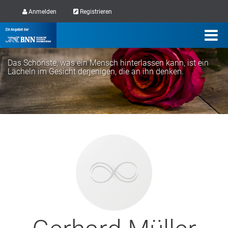
Anmelden
Registrieren
Das Schönste, was ein Mensch hinterlassen kann, ist ein
Lächeln im Gesicht derjenigen, die an ihn denken.