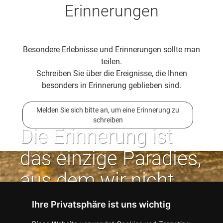
Erinnerungen
Besondere Erlebnisse und Erinnerungen sollte man
teilen.
Schreiben Sie über die Ereignisse, die Ihnen
besonders in Erinnerung geblieben sind.
Melden Sie sich bitte an, um eine Erinnerung zu
schreiben
Die Erinnerung ist
das einzige Paradies,
aus dem wir nicht
vertrieben werden
Ihre Privatsphäre ist uns wichtig