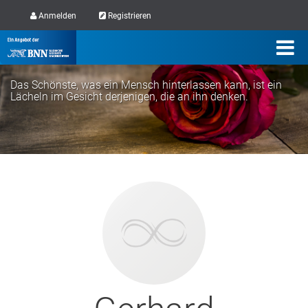
Anmelden
Registrieren
Das Schönste, was ein Mensch hinterlassen kann, ist ein
Lächeln im Gesicht derjenigen, die an ihn denken.