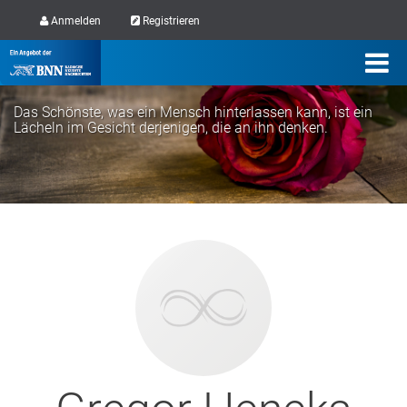
Anmelden
Registrieren
Das Schönste, was ein Mensch hinterlassen kann, ist ein
Lächeln im Gesicht derjenigen, die an ihn denken.