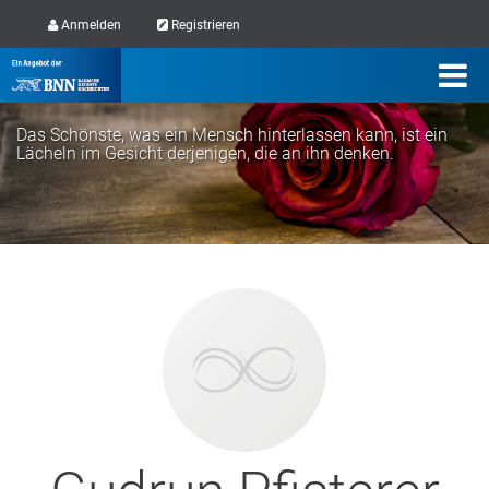
Anmelden
Registrieren
Das Schönste, was ein Mensch hinterlassen kann, ist ein
Lächeln im Gesicht derjenigen, die an ihn denken.