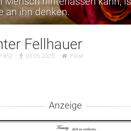
 Mensch hinterlassen kann, is
ie an ihn denken.
ter Fellhauer
.1952
03.05.2025
Forst
Anzeige