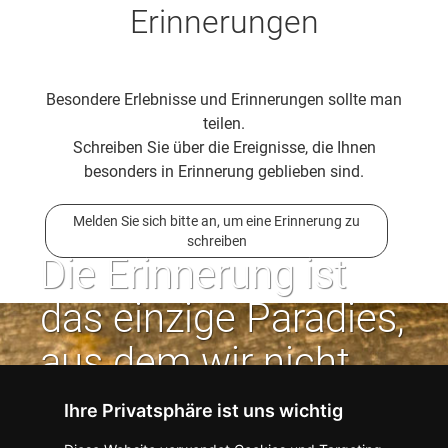
Erinnerungen
Besondere Erlebnisse und Erinnerungen sollte man
teilen.
Schreiben Sie über die Ereignisse, die Ihnen
besonders in Erinnerung geblieben sind.
Melden Sie sich bitte an, um eine Erinnerung zu
schreiben
Die Erinnerung ist
das einzige Paradies,
aus dem wir nicht
vertrieben werden
Ihre Privatsphäre ist uns wichtig