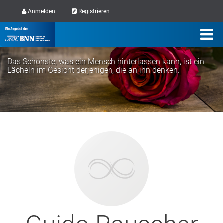
Anmelden
Registrieren
Das Schönste, was ein Mensch hinterlassen kann, ist ein
Lächeln im Gesicht derjenigen, die an ihn denken.