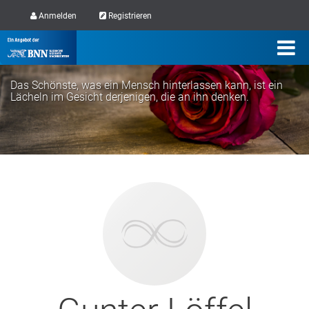
Anmelden
Registrieren
Das Schönste, was ein Mensch hinterlassen kann, ist ein
Lächeln im Gesicht derjenigen, die an ihn denken.