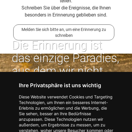
teilen.
Schreiben Sie über die Ereignisse, die Ihnen
besonders in Erinnerung geblieben sind.
Melden Sie sich bitte an, um eine Erinnerung zu
schreiben
Die Erinnerung ist
das einzige Paradies,
aus dem wir nicht
vertrieben werden
Ihre Privatsphäre ist uns wichtig
können. | Jean Paul
Diese Website verwendet Cookies und Targeting
Technologien, um Ihnen ein besseres Internet-
Erlebnis zu ermöglichen und die Werbung, die
Kontakt zum Verlag aufnehmen
Missbrauch melden
Sie sehen, besser an Ihre Bedürfnisse
anzupassen. Diese Technologien nutzen wir
Impressum
Datenschutz
AGB
außerdem, um Ergebnisse zu messen, um zu
I
Barrierefreiheit
Barriere melden
Accessibility-Modus aktivieren
verstehen, woher unsere Besucher kommen oder