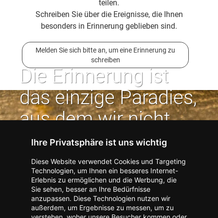
teilen.
Schreiben Sie über die Ereignisse, die Ihnen
besonders in Erinnerung geblieben sind.
Melden Sie sich bitte an, um eine Erinnerung zu
schreiben
Die Erinnerung ist
das einzige Paradies,
aus dem wir nicht
vertrieben werden
Ihre Privatsphäre ist uns wichtig
können. | Jean Paul
Diese Website verwendet Cookies und Targeting
Technologien, um Ihnen ein besseres Internet-
Erlebnis zu ermöglichen und die Werbung, die
Kontakt zum Verlag aufnehmen
Missbrauch melden
Sie sehen, besser an Ihre Bedürfnisse
anzupassen. Diese Technologien nutzen wir
Impressum
Datenschutz
AGB
außerdem, um Ergebnisse zu messen, um zu
I
Barrierefreiheit
Barriere melden
Accessibility-Modus aktivieren
verstehen, woher unsere Besucher kommen oder