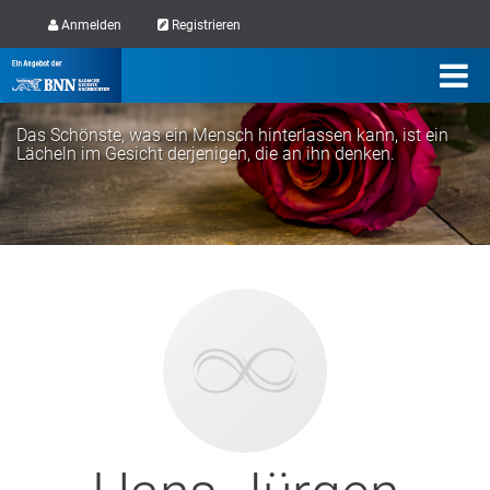
Anmelden
Registrieren
Das Schönste, was ein Mensch hinterlassen kann, ist ein
Lächeln im Gesicht derjenigen, die an ihn denken.