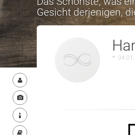
Das Schönste, was ein
Gesicht derjenigen, d
Han
04.01