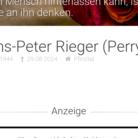
 Mensch hinterlassen kann, is
ie an ihn denken.
s-Peter Rieger (Perr
.1944
29.08.2024
Pfinztal
Anzeige