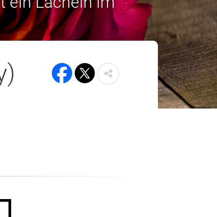
t ein Lächeln im
y)