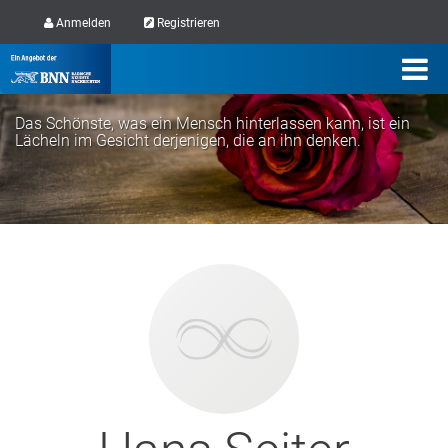
Anmelden
Registrieren
Das Schönste, was ein Mensch hinterlassen kann, ist ein
Lächeln im Gesicht derjenigen, die an ihn denken.