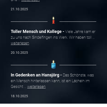
21.10.2025
Toller Mensch und Kollege
Viele Jahre kam er
zu uns nach Sindelfingen ins Werk. Wir haben toll
...
weiterlesen
20.10.2025
In Gedenken an Hansjörg
Das Schönste, was
ein Mensch hinterlassen kann, ist ein Lächeln im
Gesicht
...
weiterlesen
18.10.2025