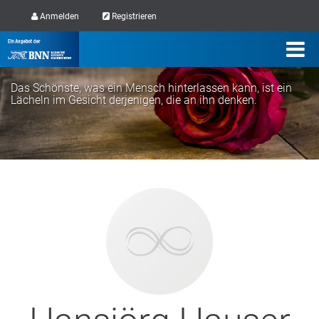
Anmelden
Registrieren
Das Schönste, was ein Mensch hinterlassen kann, ist ein
Lächeln im Gesicht derjenigen, die an ihn denken.