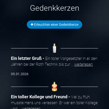
Gedenkkerzen
Erleuchten einer Gedenkkerze
Ein letzter Gruß
Ein toller Vorgesetzter in all den
Jahren bei der Roth Technik bis zur
...
weiterlesen
05.01.2026
Ein toller Kollege und Freund
Viel zu früh
musste Hans uns verlassen. Er war ein toller Kollege
und
...
weiterlesen