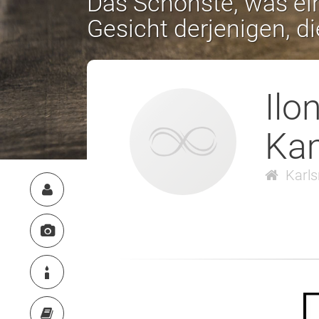
Das Schönste, was ein
Gesicht derjenigen, d
Ilo
Ka
Karls