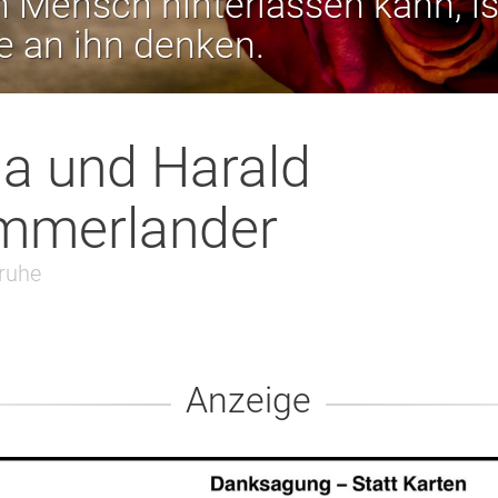
 Mensch hinterlassen kann, is
ie an ihn denken.
na und Harald
mmerlander
ruhe
Anzeige